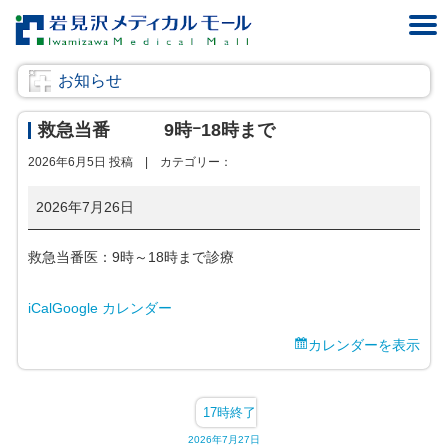
お知らせ
救急当番 9時ｰ18時まで
2026年6月5日 投稿 |
カテゴリー：
救
2026年7月26日
急
当
救急当番医：9時～18時まで診療
番
9
iCal
Google カレンダー
時
カレンダーを表示
ｰ
18
17時終了
時
ま
2026年7月27日