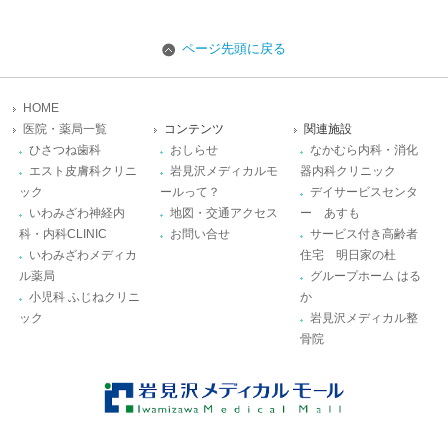
ページ先頭に戻る
HOME
医院・薬局一覧
コンテンツ
関連施設
ひさつね歯科
おしらせ
なかむら内科・消化
エスト皮膚科クリニ
岩見沢メディカルモ
器内科クリニック
ック
ールって？
デイサービスセンタ
いわみざわ神経内
地図・交通アクセス
ー あすも
科・内科CLINIC
お問い合せ
サービス付き高齢者
いわみざわメディカ
住宅 明日家の杜
ル薬局
グループホーム はる
小児科 ふじねクリニ
か
ック
岩見沢メディカル整
骨院