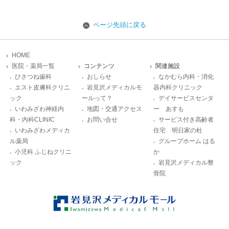
ページ先頭に戻る
HOME
医院・薬局一覧
コンテンツ
関連施設
ひさつね歯科
おしらせ
なかむら内科・消化
エスト皮膚科クリニ
岩見沢メディカルモ
器内科クリニック
ック
ールって？
デイサービスセンタ
いわみざわ神経内
地図・交通アクセス
ー あすも
科・内科CLINIC
お問い合せ
サービス付き高齢者
いわみざわメディカ
住宅 明日家の杜
ル薬局
グループホーム はる
小児科 ふじねクリニ
か
ック
岩見沢メディカル整
骨院