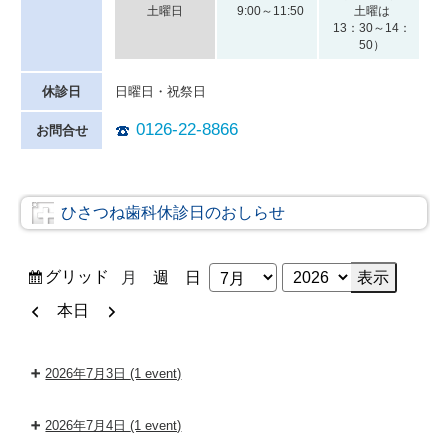
土曜日
9:00～11:50
土曜は
13：30～14：
50）
休診日
日曜日・祝祭日
0126-22-8866
お問合せ
ひさつね歯科休診日のおしらせ
表
グリッド
月
週
日
月
年
示
前
次
本日
へ
へ
2026年7月3日
(1 event)
2026年7月4日
(1 event)