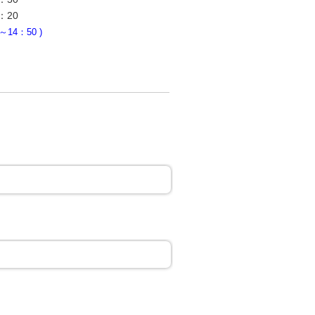
：20
4：50 )
。