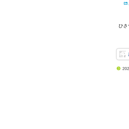
カ
ひさ
テ
ゴ
リ
ー
20