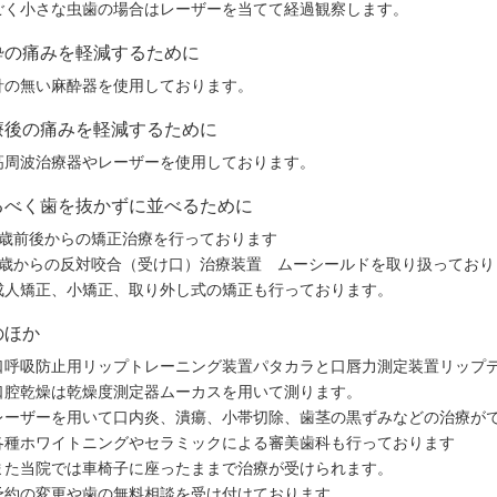
ごく小さな虫歯の場合はレーザーを当てて経過観察します。
酔の痛みを軽減するために
針の無い麻酔器を使用しております。
療後の痛みを軽減するために
高周波治療器やレーザーを使用しております。
るべく歯を抜かずに並べるために
6歳前後からの矯正治療を行っております
3歳からの反対咬合（受け口）治療装置 ムーシールドを取り扱っており
成人矯正、小矯正、取り外し式の矯正も行っております。
のほか
口呼吸防止用リップトレーニング装置パタカラと口唇力測定装置リップ
口腔乾燥は乾燥度測定器ムーカスを用いて測ります。
レーザーを用いて口内炎、潰瘍、小帯切除、歯茎の黒ずみなどの治療が
各種ホワイトニングやセラミックによる審美歯科も行っております
また当院では車椅子に座ったままで治療が受けられます。
予約の変更や歯の無料相談を受け付けております