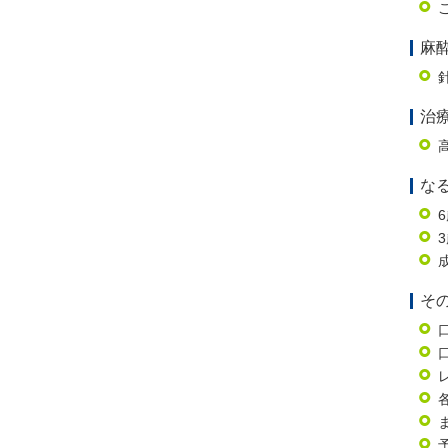
麻
治
な
そ