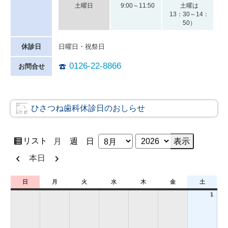
土曜日
9:00～11:50
土曜は
13：30～14：
50）
休診日
日曜日・祝祭日
0126-22-8866
お問合せ
ひさつね歯科休診日のおしらせ
表
リスト
月
週
日
月
年
示
前
次
本日
へ
へ
日
月
火
水
木
金
土
日
月
火
水
木
金
土
曜
曜
曜
曜
曜
曜
曜
2026
1
日
日
日
日
日
日
日
年
8
月