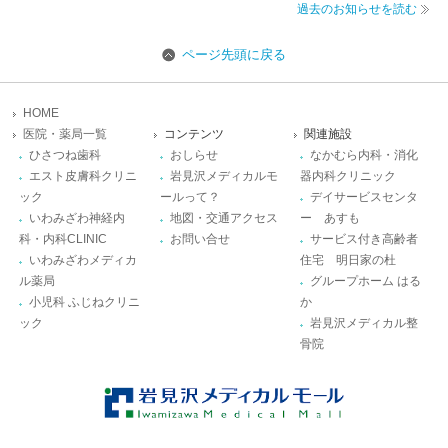
過去のお知らせを読む
ページ先頭に戻る
HOME
医院・薬局一覧
コンテンツ
関連施設
ひさつね歯科
おしらせ
なかむら内科・消化
エスト皮膚科クリニ
岩見沢メディカルモ
器内科クリニック
ック
ールって？
デイサービスセンタ
いわみざわ神経内
地図・交通アクセス
ー あすも
科・内科CLINIC
お問い合せ
サービス付き高齢者
いわみざわメディカ
住宅 明日家の杜
ル薬局
グループホーム はる
小児科 ふじねクリニ
か
ック
岩見沢メディカル整
骨院