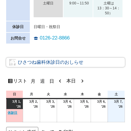
土曜日
9:00～11:50
土曜は
13：30～14：
50）
休診日
日曜日・祝祭日
0126-22-8866
お問合せ
ひさつね歯科休診日のおしらせ
表
前
次
リスト
本日
月
週
日
示
へ
へ
日
月
火
水
木
金
土
日
月
火
水
木
金
土
曜
曜
曜
曜
曜
曜
曜
3月 1,
3月 2,
3月 3,
3月 4,
3月 5,
3月 6,
3月 7,
日
日
日
日
日
日
日
2026
(1
2026
2026
2026
2026
2026
2026
'26
'26
'26
'26
'26
'26
'26
年
event)
年
年
年
年
年
年
休診日
3
3
3
3
3
3
3
月
月
月
月
月
月
月
1
2
3
4
5
6
7
カ