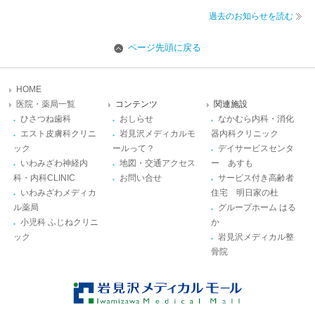
過去のお知らせを読む
ページ先頭に戻る
HOME
医院・薬局一覧
コンテンツ
関連施設
ひさつね歯科
おしらせ
なかむら内科・消化
エスト皮膚科クリニ
岩見沢メディカルモ
器内科クリニック
ック
ールって？
デイサービスセンタ
いわみざわ神経内
地図・交通アクセス
ー あすも
科・内科CLINIC
お問い合せ
サービス付き高齢者
いわみざわメディカ
住宅 明日家の杜
ル薬局
グループホーム はる
小児科 ふじねクリニ
か
ック
岩見沢メディカル整
骨院