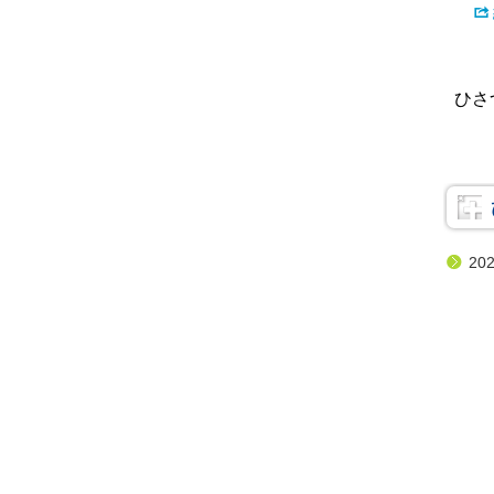
カ
ひさ
テ
ゴ
リ
ー
20