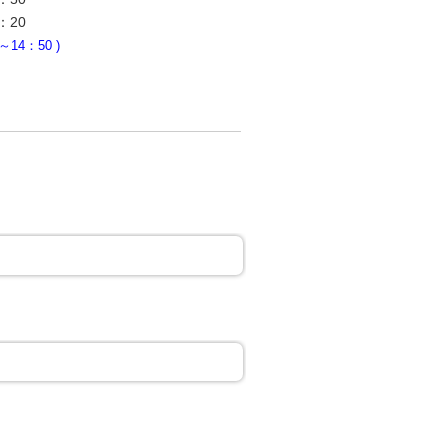
：20
4：50 )
。