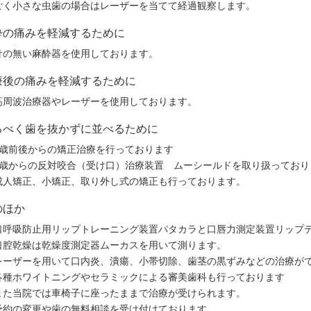
ごく小さな虫歯の場合はレーザーを当てて経過観察します。
酔の痛みを軽減するために
針の無い麻酔器を使用しております。
療後の痛みを軽減するために
高周波治療器やレーザーを使用しております。
るべく歯を抜かずに並べるために
6歳前後からの矯正治療を行っております
3歳からの反対咬合（受け口）治療装置 ムーシールドを取り扱っており
成人矯正、小矯正、取り外し式の矯正も行っております。
のほか
口呼吸防止用リップトレーニング装置パタカラと口唇力測定装置リップ
口腔乾燥は乾燥度測定器ムーカスを用いて測ります。
レーザーを用いて口内炎、潰瘍、小帯切除、歯茎の黒ずみなどの治療が
各種ホワイトニングやセラミックによる審美歯科も行っております
また当院では車椅子に座ったままで治療が受けられます。
予約の変更や歯の無料相談を受け付けております