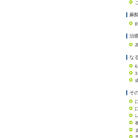
麻
治
な
そ