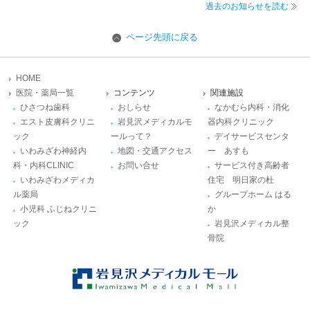
過去のお知らせを読む
ページ先頭に戻る
HOME
医院・薬局一覧
コンテンツ
関連施設
ひさつね歯科
おしらせ
なかむら内科・消化
エスト皮膚科クリニ
岩見沢メディカルモ
器内科クリニック
ック
ールって？
デイサービスセンタ
いわみざわ神経内
地図・交通アクセス
ー あすも
科・内科CLINIC
お問い合せ
サービス付き高齢者
いわみざわメディカ
住宅 明日家の杜
ル薬局
グループホーム はる
小児科 ふじねクリニ
か
ック
岩見沢メディカル整
骨院