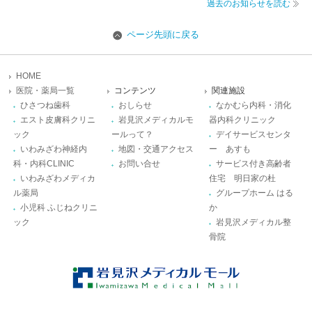
過去のお知らせを読む
ページ先頭に戻る
HOME
医院・薬局一覧
コンテンツ
関連施設
ひさつね歯科
おしらせ
なかむら内科・消化
エスト皮膚科クリニ
岩見沢メディカルモ
器内科クリニック
ック
ールって？
デイサービスセンタ
いわみざわ神経内
地図・交通アクセス
ー あすも
科・内科CLINIC
お問い合せ
サービス付き高齢者
いわみざわメディカ
住宅 明日家の杜
ル薬局
グループホーム はる
小児科 ふじねクリニ
か
ック
岩見沢メディカル整
骨院