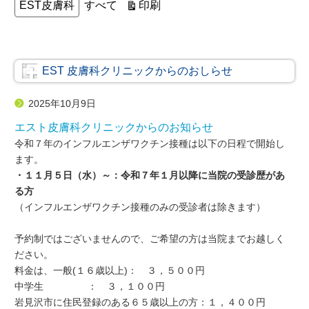
カ
表
印刷
EST皮膚科
すべて
テ
示
ゴ
リ
ー
EST 皮膚科クリニックからのおしらせ
2025年10月9日
エスト皮膚科クリニックからのお知らせ
令和７年のインフルエンザワクチン接種は以下の日程で開始し
ます。
・１１月５日（水）～：令和７年１月以降に当院の受診歴があ
る方
（インフルエンザワクチン接種のみの受診者は除きます）
予約制ではございませんので、ご希望の方は当院までお越しく
ださい。
料金は、一般(１６歳以上)： ３，５００円
中学生 ： ３，１００円
岩見沢市に住民登録のある６５歳以上の方：１，４００円