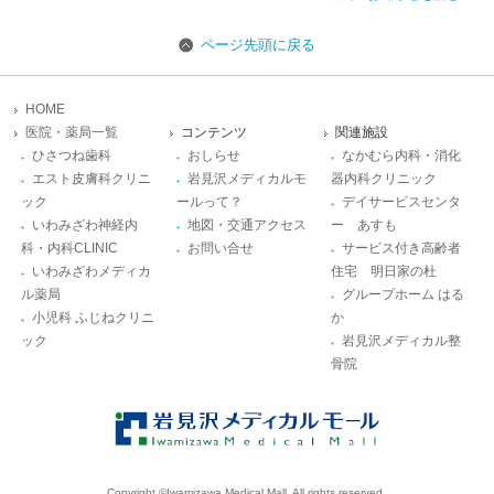
ページ先頭に戻る
HOME
医院・薬局一覧
コンテンツ
関連施設
ひさつね歯科
おしらせ
なかむら内科・消化
エスト皮膚科クリニ
岩見沢メディカルモ
器内科クリニック
ック
ールって？
デイサービスセンタ
いわみざわ神経内
地図・交通アクセス
ー あすも
科・内科CLINIC
お問い合せ
サービス付き高齢者
いわみざわメディカ
住宅 明日家の杜
ル薬局
グループホーム はる
小児科 ふじねクリニ
か
ック
岩見沢メディカル整
骨院
Copyright ©Iwamizawa Medical Mall. All rights reserved.