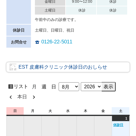
金曜日
9:00〜12:00
休診
土曜日
休診
休診
午前中のみの診療です。
休診日
土曜日、日曜日、祝日
0126-22-5011
お問合せ
EST 皮膚科クリニック休診日のおしらせ
表
リスト
月
週
日
月
年
示
前
次
本日
へ
へ
日
月
火
水
木
金
土
日
月
火
水
木
金
土
曜
曜
曜
曜
曜
曜
曜
2026
(1
1
日
日
日
日
日
日
日
年
event
休診日
8
月